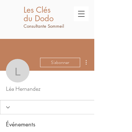
Les Clés
du Dodo
Consultante Sommeil
Plus d'actions
S'abonner
Léa Hernandez
Léa Hernandez
Événements