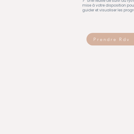
✓ Une feuille de suivi du ryt
mise à votre disposition pou
guider et visualiser les prog
Prendre Rdv