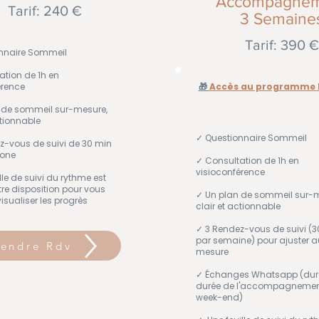
Accompagne
Tarif: 240 €
3 Semaine
Tarif: 390 
nnaire Sommeil
ation de 1h en
érence
🎁
Accès au programme Re
 de sommeil sur-mesure,
ctionnable
✓ Questionnaire Sommeil
z-vous de suivi de 30 min
hone
✓ Consultation de 1h en
visioconférence
lle de suivi du rythme
est
tre disposition pour vous
✓ Un plan de sommeil sur-m
visualiser les progrès
clair et actionnable​
✓ 3 Rendez-vous de suivi (30
par semaine) pour ajuster au
rendre Rdv
mesure ​
✓ Échanges Whatsapp (dura
durée de l'accompagnemen
week-end)