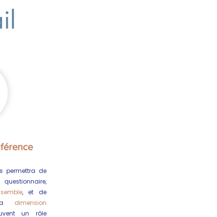
ail
nférence
 permettra de
 questionnaire,
nsemble
, et de
a
dimension
vent un rôle