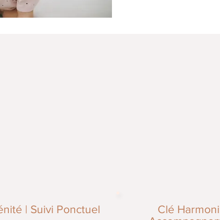
énité |
Suivi Ponctuel
Clé Harmoni