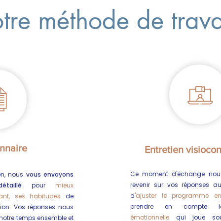
tre méthode de trav
nnaire
Entretien visioco
Ce moment d'échange nous
on, nous
vous envoyons
revenir sur vos réponses au
taillé
pour
mieux
d
'ajuster le programme e
ant, ses habitudes
de
prendre en compte l
tion. Vos réponses nous
émotionnelle
qui joue sou
 notre temps ensemble et