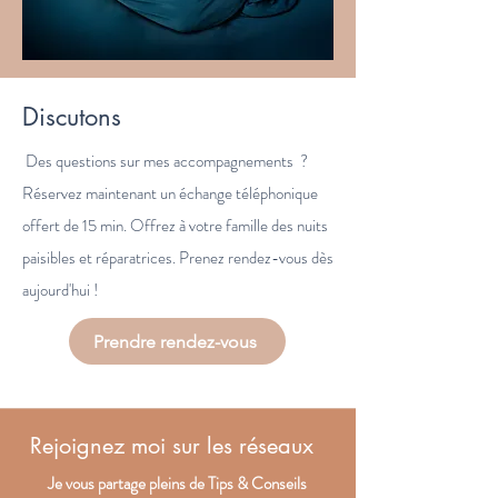
Discutons
Des questions sur mes accompagnements ?
Réservez maintenant un échange téléphonique
offert de 15 min. Offrez à votre famille des nuits
paisibles et réparatrices. Prenez rendez-vous dès
aujourd'hui !
Prendre rendez-vous
Rejoignez moi sur les réseaux
Je vous partage pleins de Tips & Conseils