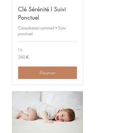
Clé Sérénité I Suivi
Ponctuel
Consultation sommeil + Suivi
ponctuel
1 h
240
240 €
euros
Réserver