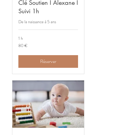
Clé Soutien I Alexane I
Suivi 1h
De la naissance à 5 ans
1 h
80
80 €
euros
Réserver