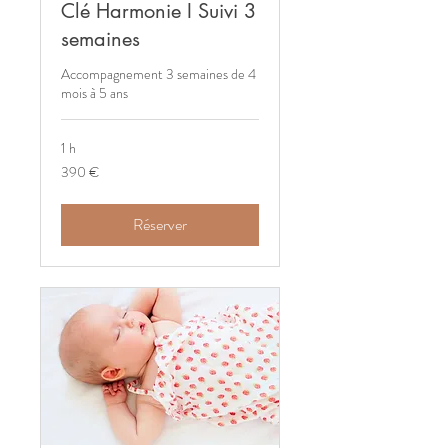
Clé Harmonie I Suivi 3
semaines
Accompagnement 3 semaines de 4
mois à 5 ans
1 h
390
390 €
euros
Réserver