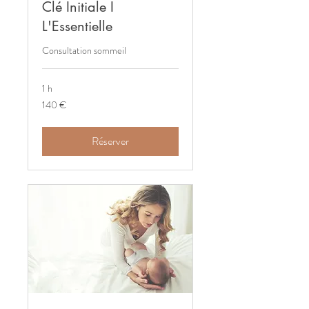
Clé Initiale I
L'Essentielle
Consultation sommeil
1 h
140
140 €
euros
Réserver