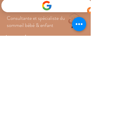
Consultante et spécialiste du
sommeil bébé & enfant
Liens utiles
>
CONSULTATIONS
>
JE M'INSCRIS À LA NEWSLETTER
>
RENDEZ-VOUS OFFERT
>
CONTACT
06.48.28.96.25
emilie@lesclesdudodo.com
>
PARTENAIRES
Mentions légales
Conditions générales de ventes