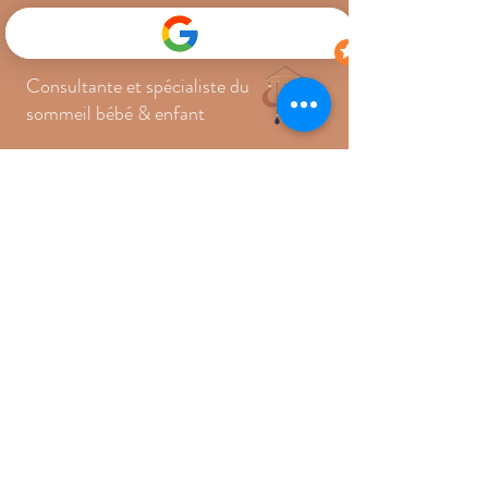
Consultante et spécialiste du
sommeil bébé & enfant
Liens utiles
>
CONSULTATIONS
>
JE M'INSCRIS À LA NEWSLETTER
>
RENDEZ-VOUS OFFERT
>
CONTACT
06.48.28.96.25
emilie@lesclesdudodo.com
>
PARTENAIRES
Mentions légales