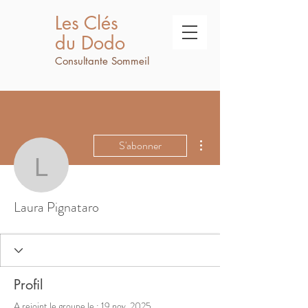
Les Clés
du Dodo
Consultante Sommeil
Plus d'actions
S'abonner
Laura Pignataro
Laura Pignataro
Profil
A rejoint le groupe le : 19 nov. 2025